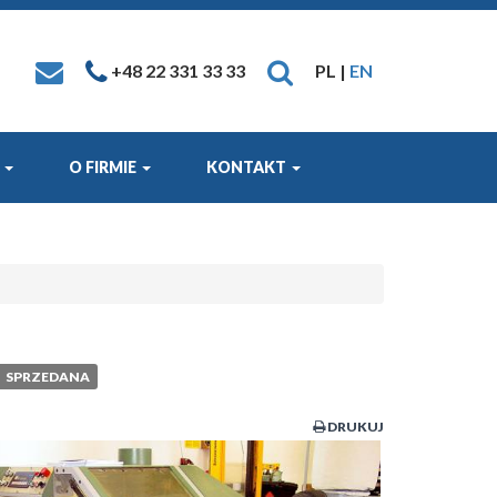
+48 22 331 33 33
PL |
EN
I
O FIRMIE
KONTAKT
SPRZEDANA
DRUKUJ