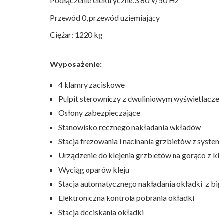
Podłączenie elektryczne:3 80 V/50 Hz
Przewód 0, przewód uziemiający
Ciężar: 1220 kg
Wyposażenie:
4 klamry zaciskowe
Pulpit sterowniczy z dwuliniowym wyświetlac
Osłony zabezpieczające
Stanowisko ręcznego nakładania wkładów
Stacja frezowania i nacinania grzbietów z syst
Urządzenie do klejenia grzbietów na gorąco z 
Wyciąg oparów kleju
Stacja automatycznego nakładania okładki z bi
Elektroniczna kontrola pobrania okładki
Stacja dociskania okładki