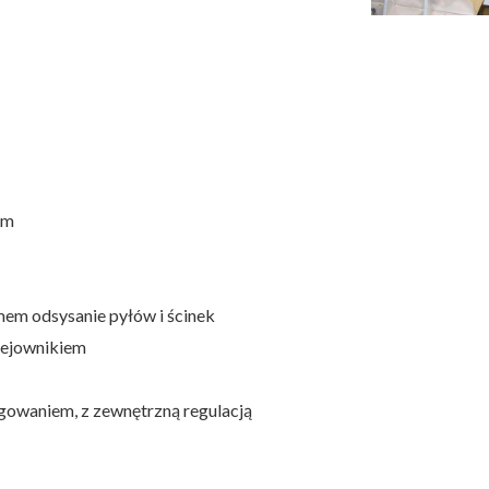
zem
emem odsysanie pyłów i ścinek
klejownikiem
gowaniem, z zewnętrzną regulacją