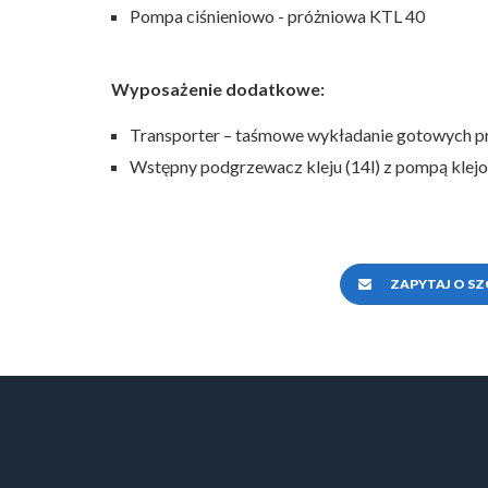
Pompa ciśnieniowo - próżniowa KTL 40
Wyposażenie dodatkowe:
Transporter – taśmowe wykładanie goto
Wstępny podgrzewacz kleju (14l) z p
ZAPYTAJ O S